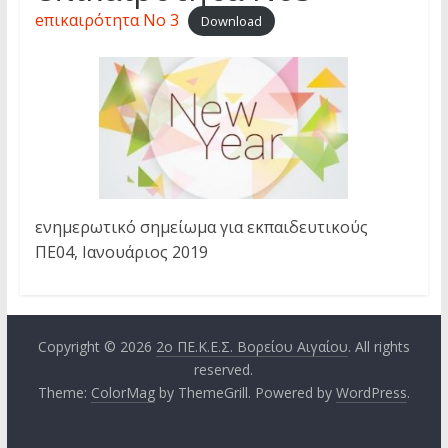
eπικαιρότητα Νο 3
Download
ενημερωτικό σημείωμα για εκπαιδευτικούς
ΠΕ04, Ιανουάριος 2019
Copyright © 2026
2ο ΠΕ.Κ.Ε.Σ. Βορείου Αιγαίου
. All rights
reserved.
Theme:
ColorMag
by ThemeGrill. Powered by
WordPress
.