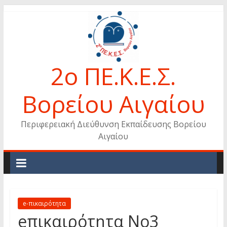
Skip
to
content
2ο ΠΕ.Κ.Ε.Σ.
Βορείου Αιγαίου
Περιφερειακή Διεύθυνση Εκπαίδευσης Βορείου
Αιγαίου
e-πικαιρότητα
eπικαιρότητα Νο3