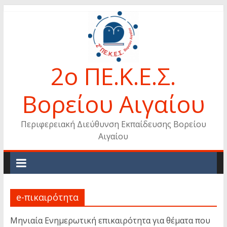
Skip
to
content
2ο ΠΕ.Κ.Ε.Σ.
Βορείου Αιγαίου
Περιφερειακή Διεύθυνση Εκπαίδευσης Βορείου
Αιγαίου
e-πικαιρότητα
Μηνιαία Ενημερωτική επικαιρότητα για θέματα που