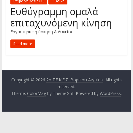
Επιμορφώσεις ΦΕ
Φυσική
Ευθύγραμμη ομαλά
επιταχυνόμενη κίνηση
Εργαστηριακή άσκηση Α Λυκείου
Read more
Copyright © 2026
2ο ΠΕ.Κ.Ε.Σ. Βορείου Αιγαίου
. All rights
reserved.
Theme:
ColorMag
by ThemeGrill. Powered by
WordPress
.