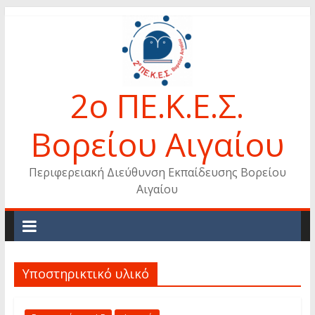
Skip
to
content
2ο ΠΕ.Κ.Ε.Σ.
Βορείου Αιγαίου
Περιφερειακή Διεύθυνση Εκπαίδευσης Βορείου
Αιγαίου
Υποστηρικτικό υλικό