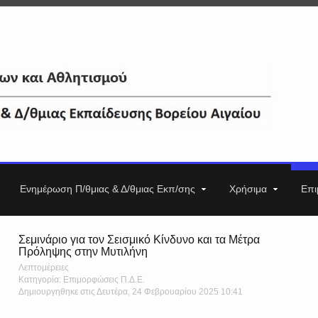
Ενημέρωση Π/θμιας & Δ/θμιας Εκπ/σης
Χρήσιμα
Επι
Σεμινάριο για τον Σεισμικό Κίνδυνο και τα Μέτρα
Πρόληψης στην Μυτιλήνη
Λεπτομέρειες
Κατηγορία: Επιμορφώσεις Π.Δ.Ε.
Δημιουργηθηκε στις Δευτέρα, 24 Φεβρουαρίου 2025 10:41