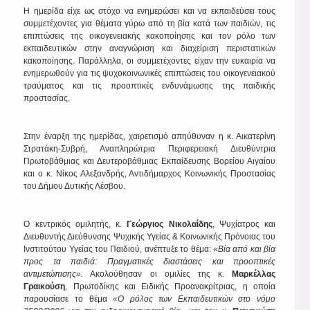
Η ημερίδα είχε ως στόχο να ενημερώσει και να εκπαιδεύσει τους
συμμετέχοντες για θέματα γύρω από τη βία κατά των παιδιών, τις
επιπτώσεις της οικογενειακής κακοποίησης και τον ρόλο των
εκπαιδευτικών στην αναγνώριση και διαχείριση περιστατικών
κακοποίησης. Παράλληλα, οι συμμετέχοντες είχαν την ευκαιρία να
ενημερωθούν για τις ψυχοκοινωνικές επιπτώσεις του οικογενειακού
τραύματος και τις προοπτικές ενδυνάμωσης της παιδικής
προστασίας.
Στην έναρξη της ημερίδας, χαιρετισμό απηύθυναν η κ. Αικατερίνη
Στρατάκη-Συβρή, Αναπληρώτρια Περιφερειακή Διευθύντρια
Πρωτοβάθμιας και Δευτεροβάθμιας Εκπαίδευσης Βορείου Αιγαίου
και ο κ. Νίκος Αλεξανδρής, Αντιδήμαρχος Κοινωνικής Προστασίας
του Δήμου Δυτικής Λέσβου.
Ο κεντρικός ομιλητής, κ.
Γεώργιος Νικολαΐδης
, Ψυχίατρος και
Διευθυντής Διεύθυνσης Ψυχικής Υγείας & Κοινωνικής Πρόνοιας του
Ινστιτούτου Υγείας του Παιδιού, ανέπτυξε το θέμα:
«Βία από και βία
προς τα παιδιά: Πραγματικές διαστάσεις και προοπτικές
αντιμετώπισης».
Ακολούθησαν οι ομιλίες της κ.
Μαρκέλλας
Γραικούση
, Πρωτοδίκης και Ειδικής Προανακρίτριας, η οποία
παρουσίασε το θέμα
«Ο ρόλος των Εκπαιδευτικών στο νόμο