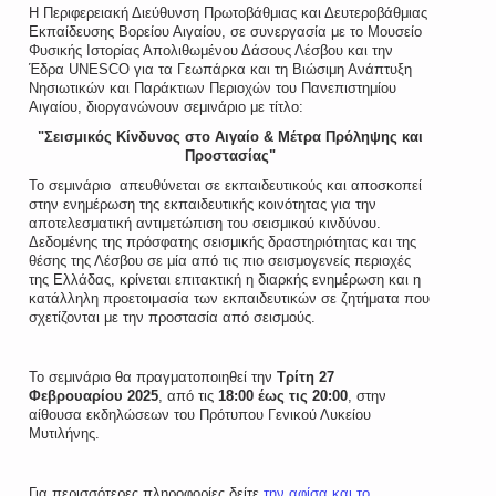
Η Περιφερειακή Διεύθυνση Πρωτοβάθμιας και Δευτεροβάθμιας
Εκπαίδευσης Βορείου Αιγαίου, σε συνεργασία με το Μουσείο
Φυσικής Ιστορίας Απολιθωμένου Δάσους Λέσβου και την
Έδρα UNESCO για τα Γεωπάρκα και τη Βιώσιμη Ανάπτυξη
Νησιωτικών και Παράκτιων Περιοχών του Πανεπιστημίου
Αιγαίου, διοργανώνουν σεμινάριο με τίτλο:
"Σεισμικός Κίνδυνος στο Αιγαίο & Μέτρα Πρόληψης και
Προστασίας"
Το σεμινάριο
απευθύνεται σε εκπαιδευτικούς και αποσκοπεί
στην ενημέρωση της εκπαιδευτικής κοινότητας για την
αποτελεσματική αντιμετώπιση του σεισμικού κινδύνου.
Δεδομένης της πρόσφατης σεισμικής δραστηριότητας και της
θέσης της Λέσβου σε μία από τις πιο σεισμογενείς περιοχές
της Ελλάδας, κρίνεται επιτακτική η διαρκής ενημέρωση και η
κατάλληλη προετοιμασία των εκπαιδευτικών σε ζητήματα που
σχετίζονται με την προστασία από σεισμούς.
Το σεμινάριο θα πραγματοποιηθεί την
Τρίτη 27
Φεβρουαρίου 2025
, από τις
18:00 έως τις 20:00
, στην
αίθουσα εκδηλώσεων του Πρότυπου Γενικού Λυκείου
Μυτιλήνης.
Για περισσότερες πληροφορίες δείτε
την αφίσα και το