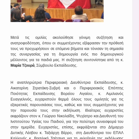
Μετά τις ομιλίες ακολούθησε γόνιμη συζήτηση και
ανατροφοδότηση, όπου οι συμμετέχοντες εξέφρασαν την πρόθεσή
τους να προχωρήσουν σε επόμενα βήματα και τόνισαν τη σημασία
της συνεργασίας για τη δημιουργία ενός πιο δημιουργικού
μέλλοντος για τα παιδιά μας. Η συζήτηση συντονίστηκε από τη κ.
Μαρία Τζουρά
, Σύμβουλο Εκπαίδευσης.
Η αναπληρώτρια Περιφερειακή Διευθύντρια Εκπαίδευσης, κ.
Αικατερίνη Στρατάκη-Συβρή και ο Περιφερειακός Επόπτης
Ποιότητας Εκπαίδευσης Βορείου Αιγαίου, κ. Αιμιλιανός
Ευαγγελινός, ευχαριστούν θερμά όλους τους ομιλητές για τις
εξαιρετικές παρουσιάσεις τους, καθώς και τους συμμετέχοντες για
την παρουσία τους στην εκδήλωση. Ιδιαίτερες ευχαριστίες
εκφράζουν στον κ. Γεώργιο Νικολαΐδη, Ψυχίατρο και Διευθυντή του
Ινστιτούτου Υγείας του Παιδιού, για την πολύτιμη συνεισφορά του
στην ημερίδα. Ευχαριστίες, επίσης, εκφράζονται στο Δήμαρχο
Δυτικής Λέσβου κ. Ταξιάρχη Βέρρο, στη Διευθύντρια του ΕΠΑΛ
Καλλονής κ. Βασιλική Τσέτσινα για τη φιλοξενία της εκδήλωσης