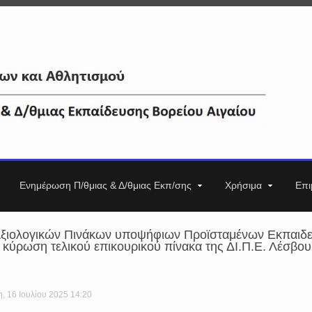
Ενημέρωση Π/θμιας & Δ/θμιας Εκπ/σης
Χρήσιμα
Επι
ξιολογικών Πινάκων υποψήφιων Προϊσταμένων Εκπαιδευτ
ι κύρωση τελικού επικουρικού πίνακα της ΔΙ.Π.Ε. Λέσβου
η, 16 Ιουλίου 2025 14:20