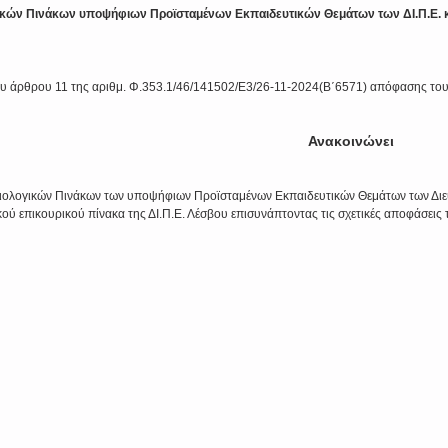
κών Πινάκων υποψήφιων Προϊσταμένων Εκπαιδευτικών Θεμάτων των ΔΙ.Π.Ε. και 
του άρθρου 11 της αριθμ. Φ.353.1/46/141502/Ε3/26-11-2024(Β΄6571) απόφασης του
Ανακοινώνει
ξιολογικών Πινάκων των υποψήφιων Προϊσταμένων Εκπαιδευτικών Θεμάτων των Δι
ικού επικουρικού πίνακα της ΔΙ.Π.Ε. Λέσβου επισυνάπτοντας τις σχετικές αποφάσε