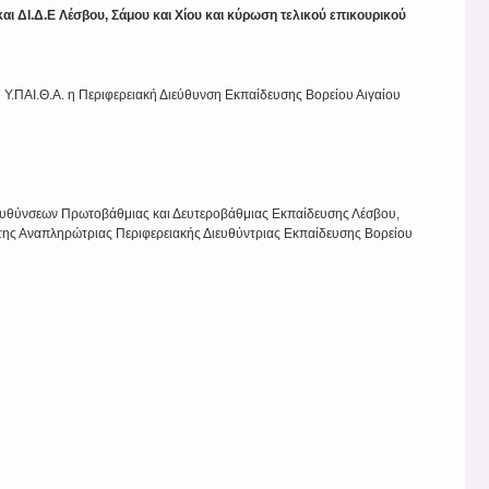
ΔΙ.Δ.Ε Λέσβου, Σάμου και Χίου και κύρωση τελικού επικουρικού
 Υ.ΠΑΙ.Θ.Α. η Περιφερειακή Διεύθυνση Εκπαίδευσης Βορείου Αιγαίου
ευθύνσεων Πρωτοβάθμιας και Δευτεροβάθμιας Εκπαίδευσης Λέσβου,
ις της Αναπληρώτριας Περιφερειακής Διευθύντριας Εκπαίδευσης Βορείου