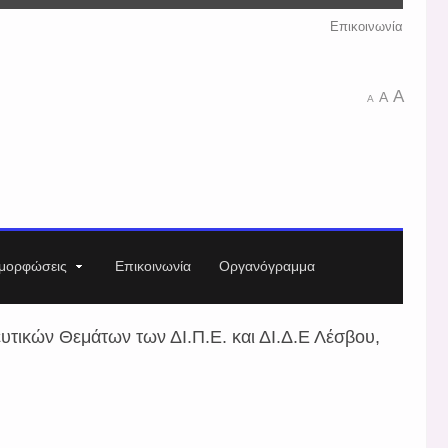
Επικοινωνία
A
A
A
μορφώσεις
Επικοινωνία
Οργανόγραμμα
ικών Θεμάτων των ΔΙ.Π.Ε. και ΔΙ.Δ.Ε Λέσβου,