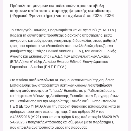
Register
Πρόσκληση μονίμων εκπαιδευτικών προς υποβολή
αιτήσεων απόσπασης παροχής ψηφιακής εκπαίδευσης
(Ψηφιακό Φροντιστήριο) για το σχολικό έτος 2025 -2026
Το Υπουργείο Παιδείας, Θρησκευμάτων και Αθλητισμού (Υ.ΠΑΙ.Θ.Α.)
παρέχει τη δυνατότητα πρόσθετης διδακτικής υποστήριξης, μέσω
σύγχρονης και ασύγχρονης ενισχυτικής διδασκαλίας στους μαθητές/
τριες που πρόκειται να εξετασθούν στα πανελλαδικώς εξεταζόμενα
μαθήματα της Γ’ τάξης Γενικού Λυκείου (ΓΕ.Λ.), του Λυκείου Ειδικής
Αγωγής και Εκπαίδευσης (Ε.Α.Ε.), των Επαγγελματικών Λυκείων
(ΕΠΑ.Λ.) και Δ’ τάξης Λυκείου Ενιαίου Ειδικού Επαγγελματικού
Γυμνασίου – Λυκείου (ΕΝ.Ε.Ε.ΓΥ.Λ.).
Στο πλαίσιο αυτό
καλούνται
οι μόνιμοι εκπαιδευτικοί της Δημόσιας
Εκπαίδευσης των απαραίτητων σχετικών κλάδων,
να υποβάλουν
αίτηση απόσπασης
στο Τμήμα Δ΄ Εκπαιδευτικής Ραδιοτηλεόρασης
και Ψηφιακών Μέσων της Διεύθυνσης Εκπαιδευτικών Προγραμμάτων
και Εκπαίδευσης για την Αειφορία της Γενικής Διεύθυνσης Σπουδών
ΠΕ & ΔΕ του Υ.ΠΑΙ.Θ.Α για την παροχή ψηφιακής εκπαίδευσης κατά τα
οριζόμενα τόσο στην περ. α’ της παρ. 2 του άρθρου 26 Α του
ν.4365/2016 (Α’ 21) όσο και στο άρθρο 6 της υπό στοιχεία 66420 /Δ7/
5-6-2025 Υπουργικής Απόφασης και σύμφωνα με το παράρτημα I,
που αποτελεί αναπόσπαστο μέρος της παρούσας.