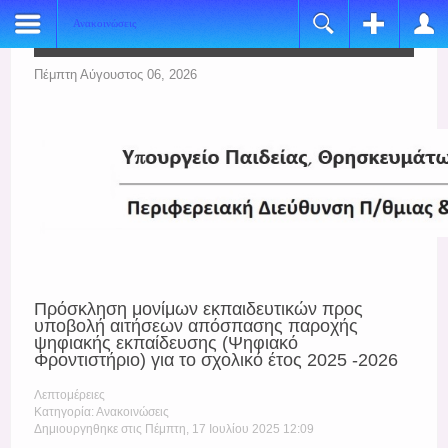
Ανακοινώσεις
Register
Login
Name:
Όνομα Χρήστη
Πέμπτη Αύγουστος 06, 2026
*
Username:
Κωδικός
*
E-mail:
Να με θυμάσαι
*
Verify Email:
Ξεχάσατε τον κωδικό σας;
*
Ξεχάσατε το όνομα χρήστη;
Password:
Πρόσκληση μονίμων εκπαιδευτικών προς
*
υποβολή αιτήσεων απόσπασης παροχής
ψηφιακής εκπαίδευσης (Ψηφιακό
Verify Password:
Φροντιστήριο) για το σχολικό έτος 2025 -2026
*
Λεπτομέρειες
Κατηγορία: Ανακοινώσεις
Fields marked with an asterisk (*) are required.
Δημιουργηθηκε στις Πέμπτη, 17 Ιουλίου 2025 12:09