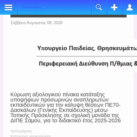
Ανακοινώσεις
Register
Login
Name:
Όνομα Χρήστη
Σάββατο Αύγουστος 08, 2026
*
Username:
Κωδικός
*
E-mail:
Να με θυμάσαι
*
Verify Email:
Ξεχάσατε τον κωδικό σας;
*
Ξεχάσατε το όνομα χρήστη;
Password:
Κύρωση αξιολογικού πίνακα κατάταξης
*
υποψήφιων προσωρινών αναπληρωτών
εκπαιδευτικών για την κάλυψη θέσεων ΠΕ70-
Verify Password:
Δασκάλων (Γενικής Εκπαίδευσης) μέσω
Τοπικής Πρόσκλησης σε σχολική μονάδα της
*
ΔΙΠΕ Σάμου, για το διδακτικό έτος 2025-2026
Fields marked with an asterisk (*) are required.
Λεπτομέρειες
Κατηγορία: Ανακοινώσεις