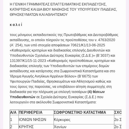
Register
Η ΓΕΝΙΚΗ ΓΡΑΜΜΑΤΕΑΣ ΕΠΑΓΓΕΛΜΑΤΙΚΗΣ ΕΚΠΑΙΔΕΥΣΗΣ,
ΚΑΤΑΡΤΙΣΗΣ ΚΑΙ ΔΙΑ ΒΙΟΥ ΜΑΘΗΣΗΣ ΤΟΥ ΥΠΟΥΡΓΕΙΟΥ ΠΑΙΔΕΙΑΣ,
ΘΡΗΣΚΕΥΜΑΤΩΝ ΚΑΙ ΑΘΛΗΤΙΣΜΟΥ
κ α λ ε ί
τους μόνιμους εκπαιδευτικούς της Πρωτοβάθμιας και Δευτεροβάθμιας
εκπαίδευσης, οι οποίοι πληρούν τις προϋποθέσεις του ν. 4763/2020
(Α΄ 254), των υπό στοιχεία αποφάσεων 70621/Κ1/13-06-2025
«Καθορισμός κριτηρίων και διαδικασίας επιλογής Διευθυντών και
Υποδιευθυντών Σχολείων Δεύτερης Ευκαιρίας (Σ.Δ.Ε.)» (Β΄3037) και
131397/Κ1/15-11-2023 «Καθορισμός προϋποθέσεων, κριτηρίων και
διαδικασίας επιλογής των Υποδιευθυντών των επιμέρους δομών
εκπαίδευσης και κατάρτισης στα Σωφρονιστικά Καταστήματα και στο
Ίδρυμα Αγωγής Ανηλίκων Αρρένων Βόλου» (Β΄6675) των
Υφυπουργών Παιδείας, Θρησκευμάτων και Αθλητισμού καθώς και
τους όρους της παρούσας, να υποβάλουν αίτηση συμμετοχής στη
διαδικασία για την πλήρωση με επιλογή τεσσάρων
(4) θέσεων
Υποδιευθυντών
σε Σχολεία Δεύτερης Ευκαιρίας (Σ.Δ.Ε.) που
λειτουργούν στα ακόλουθα Σωφρονιστικά Καταστήματα:
Α/Α
ΠΕΡΙΦΕΡΕΙΑ
ΣΩΦΡΟΝΙΣΤΙΚΟ ΚΑΤΑΣΤΗΜΑ
ΣΧΟΛΕΙ
1
ΙΟΝΙΩΝ ΝΗΣΩΝ
Κέρκυρας
2ο Σ.Δ.
2
ΚΡΗΤΗΣ
Χανίων
2ο Σ.Δ.