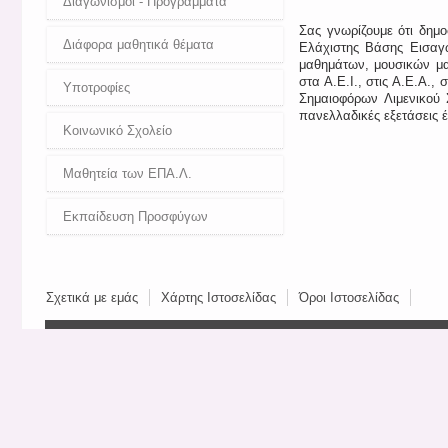
Διαγωνισμοί - Προγράμματα
Σας γνωρίζουμε ότι δημ
Διάφορα μαθητικά θέματα
Ελάχιστης Βάσης Εισαγω
μαθημάτων, μουσικών μα
στα Α.Ε.Ι., στις Α.Ε.Α.,
Υποτροφίες
Σημαιοφόρων Λιμενικού 
πανελλαδικές εξετάσεις έ
Κοινωνικό Σχολείο
Μαθητεία των ΕΠΑ.Λ.
Εκπαίδευση Προσφύγων
Σχετικά με εμάς
Χάρτης Ιστοσελίδας
Όροι Ιστοσελίδας