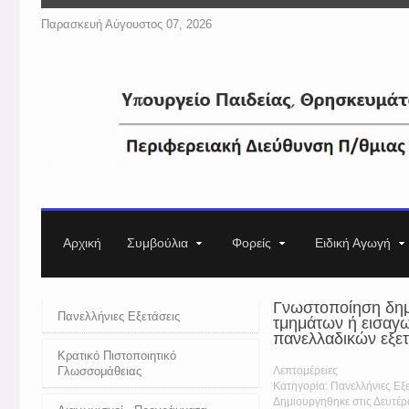
Παρασκευή Αύγουστος 07, 2026
Αρχική
Συμβούλια
Φορείς
Ειδική Αγωγή
Γνωστοποίηση δημ
Πανελλήνιες Εξετάσεις
τμημάτων ή εισαγ
πανελλαδικών εξε
Κρατικό Πιστοποιητικό
Γλωσσομάθειας
Λεπτομέρειες
Κατηγορία: Πανελλήνιες Εξε
Δημιουργηθηκε στις Δευτέρ