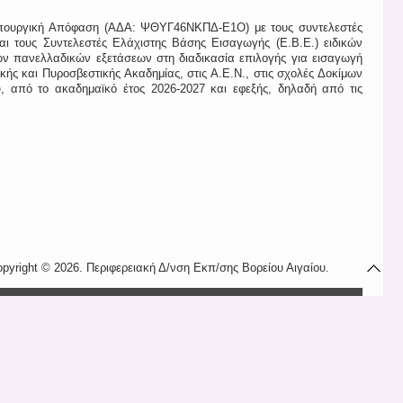
πουργική Απόφαση (ΑΔΑ: ΨΘΥΓ46ΝΚΠΔ-Ε1Ο) με τους συντελεστές
ι τους Συντελεστές Ελάχιστης Βάσης Εισαγωγής (Ε.Β.Ε.) ειδικών
ν πανελλαδικών εξετάσεων στη διαδικασία επιλογής για εισαγωγή
ομικής και Πυροσβεστικής Ακαδημίας, στις Α.Ε.Ν., στις σχολές Δοκίμων
, από το ακαδημαϊκό έτος 2026-2027 και εφεξής, δηλαδή από τις
pyright © 2026. Περιφερειακή Δ/νση Εκπ/σης Βορείου Αιγαίου.