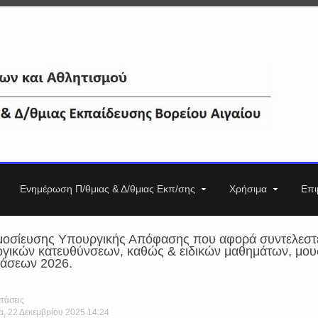
Ενημέρωση Π/θμιας & Δ/θμιας Εκπ/σης
Χρήσιμα
Επι
οσίευσης Υπουργικής Απόφασης που αφορά συντελεστέ
ωγικών κατευθύνσεων, καθώς & ειδικών μαθημάτων, μο
τάσεων 2026.
τάσεις
α, 22 Δεκεμβρίου 2025 14:24