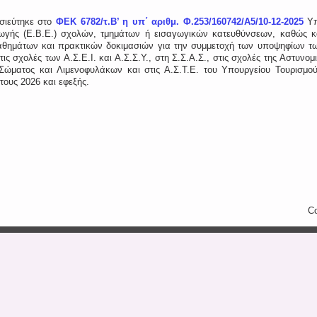
οσιεύτηκε στο
ΦΕΚ 6782/τ.Β’ η υπ΄ αριθμ. Φ.253/160742/Α5/10-12-2025
Υ
γής (Ε.Β.Ε.) σχολών, τμημάτων ή εισαγωγικών κατευθύνσεων, καθώς κα
θημάτων και πρακτικών δοκιμασιών για την συμμετοχή των υποψηφίων τω
 στις σχολές των Α.Σ.Ε.Ι. και Α.Σ.Σ.Υ., στη Σ.Σ.Α.Σ., στις σχολές της Αστυν
Σώματος και Λιμενοφυλάκων και στις Α.Σ.Τ.Ε. του Υπουργείου Τουρισμού
τους 2026 και εφεξής.
Co