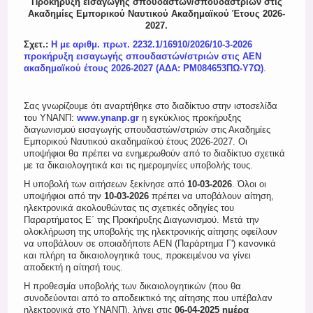
Προκήρυξη εισαγωγής σπουδαστών/σπουδαστριών στις
Register
Ακαδημίες Εμπορικού Ναυτικού Ακαδημαϊκού Έτους 2026-
2027.
Σχετ.:
Η με αριθμ. πρωτ. 2232.1/16910/2026/10-3-2026
προκήρυξη εισαγωγής σπουδαστών/στριών στις ΑΕΝ
ακαδημαϊκού έτους 2026-2027 (ΑΔΑ: ΡΜ084653ΠΩ-Υ7Ω)
.
Σας γνωρίζουμε ότι αναρτήθηκε στο διαδίκτυο στην ιστοσελίδα
του ΥΝΑΝΠ:
www.ynanp.gr
η εγκύκλιος προκήρυξης
διαγωνισμού εισαγωγής σπουδαστών/στριών στις Ακαδημίες
Εμπορικού Ναυτικού ακαδημαϊκού έτους 2026-2027. Οι
υποψήφιοι θα πρέπει να ενημερωθούν από το διαδίκτυο σχετικά
με τα δικαιολογητικά και τις ημερομηνίες υποβολής τους.
Η υποβολή των αιτήσεων ξεκίνησε από
10-03-2026
. Όλοι οι
υποψήφιοι από την
10-03-2026
πρέπει να υποβάλουν αίτηση,
ηλεκτρονικά ακολουθώντας τις σχετικές οδηγίες του
Παραρτήματος Ε΄ της Προκήρυξης Διαγωνισμού. Μετά την
ολοκλήρωση της υποβολής της ηλεκτρονικής αίτησης οφείλουν
να υποβάλουν σε οποιαδήποτε ΑΕΝ (Παράρτημα Γ') κανονικά
και πλήρη τα δικαιολογητικά τους, προκειμένου να γίνει
αποδεκτή η αίτησή τους.
Η προθεσμία υποβολής των δικαιολογητικών (που θα
συνοδεύονται από το αποδεικτικό της αίτησης που υπέβαλαν
ηλεκτρονικά στο ΥΝΑΝΠ), λήγει στις
06-04-2025 ημέρα