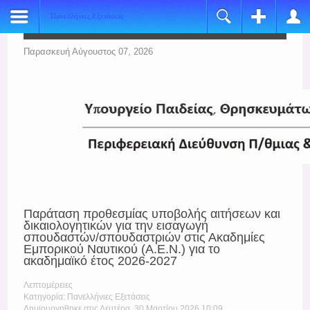
Πανελλήνιες Εξετάσεις
Register
Login
Name:
Όνομα Χρήστη
Παρασκευή Αύγουστος 07, 2026
*
Username:
Κωδικός
*
E-mail:
Να με θυμάσαι
*
Verify Email:
Ξεχάσατε τον κωδικό σας;
*
Ξεχάσατε το όνομα χρήστη;
Password:
Παράταση προθεσμίας υποβολής αιτήσεων και
*
δικαιολογητικών για την εισαγωγή
σπουδαστών/σπουδαστριών στις Ακαδημίες
Verify Password:
Εμπορικού Ναυτικού (Α.Ε.Ν.) για το
ακαδημαϊκό έτος 2026-2027
*
Λεπτομέρειες
Fields marked with an asterisk (*) are required.
Κατηγορία: Πανελλήνιες Εξετάσεις
Δημιουργηθηκε στις Δευτέρα, 30 Μαρτίου 2026 10:09