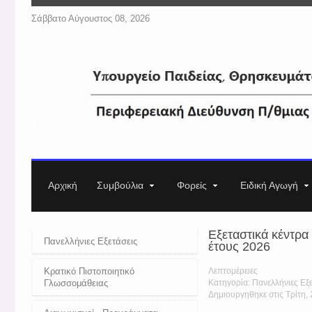
Σάββατο Αύγουστος 08, 2026
Αρχική
Συμβούλια
Φορείς
Ειδική Αγωγή
Εξεταστικά κέντρα
Πανελλήνιες Εξετάσεις
έτους 2026
Κρατικό Πιστοποιητικό
Λεπτομέρειες
Γλωσσομάθειας
Κατηγορία: Πανελλήνιες Εξε
Δημιουργηθηκε στις Τρίτη,