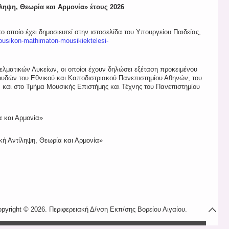
ληψη, Θεωρία και Αρμονία» έτους 2026
οποίο έχει δημοσιευτεί στην ιστοσελίδα του Υπουργείου Παιδείας,
ousikon-mathimaton-mousikiektelesi-
ατικών Λυκείων, οι οποίοι έχουν δηλώσει εξέταση προκειμένου
υδών του Εθνικού και Καποδιστριακού Πανεπιστημίου Αθηνών, του
ν και στο Τμήμα Μουσικής Επιστήμης και Τέχνης του Πανεπιστημίου
 και Αρμονία»
κή Αντίληψη, Θεωρία και Αρμονία»
pyright © 2026. Περιφερειακή Δ/νση Εκπ/σης Βορείου Αιγαίου.