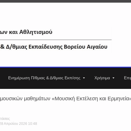
Ενημέρωση Π/θμιας & Δ/θμιας Εκπ/σης
Χρήσιμα
Επι
 μουσικών μαθημάτων «Μουσική Εκτέλεση και Ερμηνεία»
τάσεις
 28 Απριλίου 2026 10:48