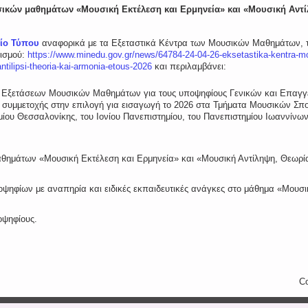
σικών μαθημάτων «Μουσική Εκτέλεση και Ερμηνεία» και «Μουσική Αντί
τίο Τύπου
αναφορικά με τα Εξεταστικά Κέντρα των Μουσικών Μαθημάτων, το 
ισμού:
https://www.minedu.gov.gr/news/64784-24-04-26-eksetastika-kentra-m
ntilipsi-theoria-kai-armonia-etous-2026
και περιλαμβάνει:
Εξετάσεων Μουσικών Μαθημάτων για τους υποψηφίους Γενικών και Επαγγελμ
 συμμετοχής στην επιλογή για εισαγωγή το 2026 στα Τμήματα Μουσικών Σπο
μίου Θεσσαλονίκης, του Ιονίου Πανεπιστημίου, του Πανεπιστημίου Ιωαννίνω
θημάτων «Μουσική Εκτέλεση και Ερμηνεία» και «Μουσική Αντίληψη, Θεωρία
ψηφίων με αναπηρία και ειδικές εκπαιδευτικές ανάγκες στο μάθημα «Μουσι
οψηφίους.
Co