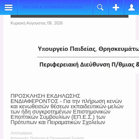
ΠΡΟΤΥΠΑ & ΠΕΙΡΑΜΑΤΙΚΑ ΣΧΟΛΕΙΑ
Register
Login
Name:
Όνομα Χρήστη
Κυριακή Αύγουστος 09, 2026
*
Username:
Κωδικός
*
E-mail:
Να με θυμάσαι
*
Verify Email:
Ξεχάσατε τον κωδικό σας;
*
Ξεχάσατε το όνομα χρήστη;
Password:
ΠΡΟΣΚΛΗΣΗ ΕΚΔΗΛΩΣΗΣ
*
ΕΝΔΙΑΦΕΡΟΝΤΟΣ - Για την πλήρωση κενών
και κενωθεισών θέσεων εκπαιδευτικών-μελών
Verify Password:
των ήδη συγκροτημένων Επιστημονικών
Εποπτικών Συμβουλίων (ΕΠ.Ε.Σ.) των
*
Πρότυπων και Πειραματικών Σχολείων
Fields marked with an asterisk (*) are required.
Λεπτομέρειες
Κατηγορία: Πρότυπα & Πειραματικά Σχολεία