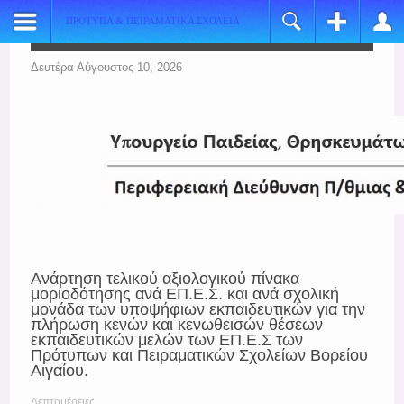
ΠΡΟΤΥΠΑ & ΠΕΙΡΑΜΑΤΙΚΑ ΣΧΟΛΕΙΑ
Register
Login
Name:
Όνομα Χρήστη
Δευτέρα Αύγουστος 10, 2026
*
Username:
Κωδικός
*
E-mail:
Να με θυμάσαι
*
Verify Email:
Ξεχάσατε τον κωδικό σας;
*
Ξεχάσατε το όνομα χρήστη;
Password:
Ανάρτηση τελικού αξιολογικού πίνακα
*
μοριοδότησης ανά ΕΠ.Ε.Σ. και ανά σχολική
μονάδα των υποψήφιων εκπαιδευτικών για την
Verify Password:
πλήρωση κενών και κενωθεισών θέσεων
εκπαιδευτικών μελών των ΕΠ.Ε.Σ των
*
Πρότυπων και Πειραματικών Σχολείων Βορείου
Αιγαίου.
Fields marked with an asterisk (*) are required.
Λεπτομέρειες