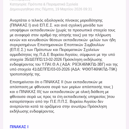
Register
Κατηγορία: Πρότυπα & Πειραματικά Σχολεία
Δημιουργηθηκε στις Πέμπτη, 19 Μαρτίου 2026 09:31
Αναρτάται ο τελικός αξιολογικός πίνακας μοριοδότησης
(ΠΙΝΑΚΑΣ Ι) ανά ΕΠ.Ε.Σ. και ανά σχολική μονάδα των
υποψήφιων εκπαιδευτικών (χωρίς τα προσωπικά στοιχεία τους
με αναφορά στον αριθμό της αίτησής τους) για την πλήρωση
κενών και κενωθεισών θέσεων εκπαιδευτικών -μελών των ήδη
συγκροτημένων Επιστημονικών Εποπτικών Συμβουλίων
(ΕΠ.Ε.Σ.) των Πρότυπων και Πειραματικών Σχολείων
αρμοδιότητας της Π.Δ.Ε Βορείου Αιγαίου, σύμφωνα με την υπό
στοιχεία 35/ΔΕΠΠΣ/13-02-2026 Πρόσκληση εκδήλωσης
ενδιαφέροντος του Υ.ΠΑΙ.Θ.Α.( ΑΔΑ: Ρ9ΞΚ46ΝΚΠΔ-3ΒΓ) και της
υπό στοιχεία 41/ΔΕΠΠΣ/03-03-2026 (ΑΔΑ: ΨΘΘΤ46ΝΚΠΔ-Τ9Κ)
τροποποίησής της.
Επισημαίνεται ότι ο ΠΙΝΑΚΑΣ ΙΙ (των εκπαιδευτικών με
απόσπαση με φθίνουσα σειρά των μορίων απόσπασής τους )
και ο ΠΙΝΑΚΑΣ ΙΙΙ( των εκπαιδευτικών με ολική διάθεση με
φθίνουσα σειρά ως προς τα έτη εκπαιδευτικής υπηρεσίας )που
καταρτίστηκαν από την Π.Ε.Π.Π.Σ. Βορείου Αιγαίου δεν
αναρτώνται κατά τα οριζόμενα στην ανωτέρω Πρόσκληση
εκδήλωσης ενδιαφέροντος.
ΠΙΝΑΚΑΣ Ι