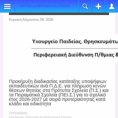
ΠΡΟΤΥΠΑ & ΠΕΙΡΑΜΑΤΙΚΑ ΣΧΟΛΕΙΑ
Register
Login
Name:
Όνομα Χρήστη
Κυριακή Αύγουστος 09, 2026
*
Username:
Κωδικός
*
E-mail:
Να με θυμάσαι
*
Verify Email:
Ξεχάσατε τον κωδικό σας;
*
Ξεχάσατε το όνομα χρήστη;
Password:
Προκήρυξη διαδικασίας κατάταξης υποψήφιων
*
εκπαιδευτικών ανά Π.Δ.Ε. για πλήρωση κενών
θέσεων θητείας στα Πρότυπα Σχολεία (Π.Σ.) και
Verify Password:
τα Πειραματικά Σχολεία (ΠΕΙ.Σ.) για το σχολικό
έτος 2026-2027 με σειρά προτεραιότητας κατά
*
κλάδο και ειδικότητα
Fields marked with an asterisk (*) are required.
Λεπτομέρειες
Κατηγορία: Πρότυπα & Πειραματικά Σχολεία