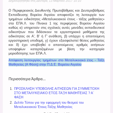
Δημιουργηθηκε στις Δευτέρα, 13 Μαρτίου 2017 10:10
Ο Περιφερειακός Διευθυντής Πρωτοβάθμιας και Δευτεροβάθμιας
Εκπαίδευσης Βορείου Αιγαίου αποφασίζει τη λειτουργία των
τμημάτων ειδικότητας «Μεταλυκειακού έτους - τάξης μαθητείας»
στα ΕΠΑ.Λ. του Πίνακα 1 της περιφέρειας Βορείου Αιγαίου
καθώς α) υπηρετούν στις σχολικές αυτές μονάδες εκπαιδευτικοί
ειδικοτήτων που διδάσκουν τα εργαστηριακά μαθήματα της
ειδικότητας σε Α', Β' ή Γ' ανάθεση, β) υπάρχει η απαιτούμενη
εργαστηριακή υποδομή, γ) έχουν εξασφαλιστεί θέσεις μαθητείας
και δ) έχει υποβληθεί ο απαιτούμενος αριθμός αιτήσεων
υποψηφίων καταρτιζομένων με βάση την κατηγορία
μοριοδότησης των ΕΠΑ.Λ.
Απόφαση λειτουργίας τμημάτων στο Μεταλυκειακό έτος - Τάξη
Μαθητείας (Α Φάση) στην Π.Δ.Ε. Βορείου Αιγαίου
Περισσότερα Άρθρα...
ΠΡΟΣΚΛΗΣΗ ΥΠΟΒΟΛΗΣ ΑΙΤΗΣΕΩΝ ΓΙΑ ΣΥΜΜΕΤΟΧΗ
ΣΤΟ ΜΕΤΑΛΥΚΕΙΑΚΟ ΕΤΟΣ-ΤΑΞΗ ΜΑΘΗΤΕΙΑΣ ? Α΄
ΦΑΣΗ
Δελτίο Τύπου για την εφαρμογή του θεσμού του
Μεταλυκειακού Έτους-Τάξης Μαθητείας