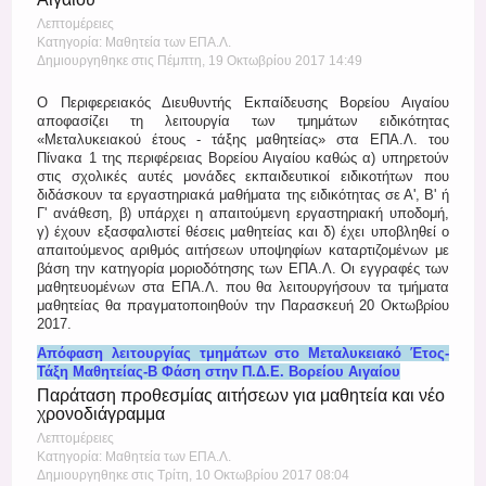
Λεπτομέρειες
Κατηγορία: Μαθητεία των ΕΠΑ.Λ.
Δημιουργηθηκε στις Πέμπτη, 19 Οκτωβρίου 2017 14:49
Ο Περιφερειακός Διευθυντής Εκπαίδευσης Βορείου Αιγαίου
αποφασίζει τη λειτουργία των τμημάτων ειδικότητας
«Μεταλυκειακού έτους - τάξης μαθητείας» στα ΕΠΑ.Λ. του
Πίνακα 1 της περιφέρειας Βορείου Αιγαίου καθώς α) υπηρετούν
στις σχολικές αυτές μονάδες εκπαιδευτικοί ειδικοτήτων που
διδάσκουν τα εργαστηριακά μαθήματα της ειδικότητας σε Α', Β' ή
Γ' ανάθεση, β) υπάρχει η απαιτούμενη εργαστηριακή υποδομή,
γ) έχουν εξασφαλιστεί θέσεις μαθητείας και δ) έχει υποβληθεί ο
απαιτούμενος αριθμός αιτήσεων υποψηφίων καταρτιζομένων με
βάση την κατηγορία μοριοδότησης των ΕΠΑ.Λ. Οι εγγραφές των
μαθητευομένων στα ΕΠΑ.Λ. που θα λειτουργήσουν τα τμήματα
μαθητείας θα πραγματοποιηθούν την Παρασκευή 20 Οκτωβρίου
2017.
Απόφαση λειτουργίας τμημάτων στο Μεταλυκειακό Έτος-
Τάξη Μαθητείας-Β Φάση στην Π.Δ.Ε. Βορείου Αιγαίου
Παράταση προθεσμίας αιτήσεων για μαθητεία και νέο
χρονοδιάγραμμα
Λεπτομέρειες
Κατηγορία: Μαθητεία των ΕΠΑ.Λ.
Δημιουργηθηκε στις Τρίτη, 10 Οκτωβρίου 2017 08:04