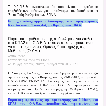
Το ΥΠ.Π.Ε.Θ. ανακοίνωσε ότι παρατείνεται η προθεσμία
υποβολής των αιτήσεων για το πρόγραμμα του Μεταλυκειακού
Έτους-Τάξη Μαθητείας των ΕΠΑ.Λ.
Νέο χρονοδιάγραμμα υλοποίησης του προγράμματος
Μεταλυκειακού Έτους-Τάξη μαθητείας των ΕΠΑ.Λ.
Παραταση προθεσμίας της πρόσκλησης για διάθεση
στα ΚΠΑ2 του Ο.Α.Ε.Δ. εκπαιδευτικών προκειμένου
να συμμετέχουν στις Ομάδες Υποστήριξης της
Μαθητείας (Ο.Υ.Μ.)
Λεπτομέρειες
Κατηγορία: Μαθητεία των ΕΠΑ.Λ.
Δημιουργηθηκε στις Τετάρτη, 09 Αυγούστου 2017 09:05
Ο Υπουργός Παιδείας, Έρυενας και Θρησκευμάτων αποφασίζει
την παράταση της προθεσμίας, έως τις 21-08-2017, της με αριθ.
Φ7/122800/Δ4/19-07-2017 Πρόσκλησης, για τη διάθεση των
εκπαιδευτικών στα ΚΠΑ2 του Ο.Α.Ε.Δ. προκειμένου να
συμμετέχουν στις Ομάδες Υποστήριξης της Μαθητείας (Ο.Υ.Μ.),
για τα ΚΠΑ2 που αναφέρονται στο συνημμένο πίνακα.
Παραταση προθεσμίας της πρόσκλησης για διάθεση στα
ΚΠΑ2 του Ο.Α.Ε.Δ. εκπαιδευτικών προκειμένου να