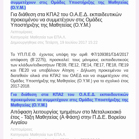
συμμετέχουν στις Ομάδες Υποστήριξης της Μαθητείας
(Ο.Υ.Μ.)
Για διάθεση στα ΚΠΑ2 του Ο.Α.Ε.Δ. εκπαιδευτικών
προκειμένου να συμμετέχουν στις Ομάδες
Υποστήριξης της Μαθητείας (Ο.Υ.Μ.)
Λεπτομέρειες
Κατηγορία: Μαθητεία των ΕΠΑ.Λ.
Δημιουργηθηκε στις Τετάρτη, 19 Ιουλίου 2017 15:22
Το ΥΠ.Π.Ε.Θ. έχοντας υπόψη την αριθ. Φ7/109381/ΓΔ4/2017
απόφαση (Β΄2275), προσκαλεί: τους μόνιμους εκπαιδευτικούς
των κλάδων/ειδικοτήτων ΠΕ09, ΠΕ12, ΠΕ14, ΠΕ17, ΠΕ18, ΠΕ19
και ΠΕ20 να υποβάλουν Αίτηση - Δήλωση προκειμένου να
διατεθούν ολικά στα ΚΠΑ2 του ΟΑΕΔ και να συμμετέχουν στις
Ομάδες Υποστήριξης της Μαθητείας (Ο.Υ.Μ.) για το σχολικό έτος
2017-2018.
Για διάθεση στα ΚΠΑ2 του Ο.Α.Ε.Δ. εκπαιδευτικών
προκειμένου να συμμετέχουν στις Ομάδες Υποστήριξης της
Μαθητείας (Ο.Υ.Μ.)
Απόφαση λειτουργίας τμημάτων στο Μεταλυκειακό
έτος - Τάξη Μαθητείας (Α Φάση) στην Π.Δ.Ε. Βορείου
Αιγαίου
Λεπτομέρειες
Κατηγορία: Μαθητεία των ΕΠΑ.Λ.