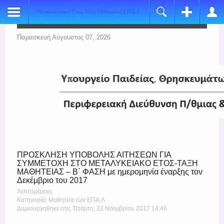
Μεταλυκειακό Έτος-Τάξη Μαθητείας ΕΠΑ.Λ.
Register
Login
Name:
Όνομα Χρήστη
Παρασκευή Αύγουστος 07, 2026
*
Username:
Κωδικός
*
E-mail:
Να με θυμάσαι
*
Verify Email:
Ξεχάσατε τον κωδικό σας;
*
Ξεχάσατε το όνομα χρήστη;
Password:
ΠΡΟΣΚΛΗΣΗ ΥΠΟΒΟΛΗΣ ΑΙΤΗΣΕΩΝ ΓΙΑ
*
ΣΥΜΜΕΤΟΧΗ ΣΤΟ ΜΕΤΑΛΥΚΕΙΑΚΟ ΕΤΟΣ-ΤΑΞΗ
ΜΑΘΗΤΕΙΑΣ – Β΄ ΦΑΣΗ με ημερομηνία έναρξης τον
Verify Password:
Δεκέμβριο του 2017
*
Λεπτομέρειες
Κατηγορία: Μαθητεία των ΕΠΑ.Λ.
Fields marked with an asterisk (*) are required.
Δημιουργηθηκε στις Τετάρτη, 22 Νοεμβρίου 2017 14:46