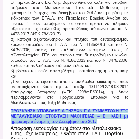
Ο Περ/κος Δ/ντης Εκπ/σης Βορείου Αιγαίου καλεί για υποβολή
Register
αιτήσεων στο Μεταλυκειακό Έτος-Τάξη Μαθητείας με
ημερομηνία έναρξης τον Δεκέμβριο του 2017 και με βάση τις
ειδικότητες των ΕΠΑ.Λ. της Περιφέρειας Βορείου Αιγαίου του
Πίνακα 1, τους υποψηφίους, οι οποίοι πρέπει να πληρούν
αθροιστικά τις ακόλουθες προϋποθέσεις σύμφωνα με το Ν.
4473/2017 (ΦΕΚ 78Α’/2017):
α) κάτοχοι α1)απολυτηρίου και πτυχίου του δευτεροβάθμιου
κύκλου σπουδών του ΕΠΑ.Λ. του Ν. 4186/2013 και του Ν.
3475/2006, καθώς και παλαιότερων ισότιμων τίτλων, ή
α2)απολυτηρίου ΓΕΛ και πτυχίου του δευτεροβάθμιου κύκλου
σπουδών του ΕΠΑ.Λ. του Ν. 4186/2013 και του Ν. 3475/2006,
καθώς και παλαιότερων ισότιμων τίτλων και
β) βρίσκονται εκτός απασχόλησης, εκπαίδευσης ή κατάρτισης
και
γ) να έχουν αποφοιτήσει από τις ακόλουθες ειδικότητες όπως
αντιστοιχίζονται βάσει της υπ’ αριθμ. 131149/Γ2/18-08-2014
Υπουργικής Απόφασης (ΦΕΚ 2298/τ.Β/2014), ή όπως
περιλαμβάνονται στα Προγράμματα Σπουδών για το
Μεταλυκειακό Έτος-Τάξη Μαθητείας.
ΠΡΟΣΚΛΗΣΗ ΥΠΟΒΟΛΗΣ ΑΙΤΗΣΕΩΝ ΓΙΑ ΣΥΜΜΕΤΟΧΗ ΣΤΟ
ΜΕΤΑΛΥΚΕΙΑΚΟ ΕΤΟΣ-ΤΑΞΗ ΜΑΘΗΤΕΙΑΣ – Β΄ ΦΑΣΗ με
ημερομηνία έναρξης τον Δεκέμβριο του 2017
Απόφαση λειτουργίας τμημάτων στο Μεταλυκειακό
Έτος-Τάξη Μαθητείας-Β Φάση στην Π.Δ.Ε. Βορείου
Αιγαίου