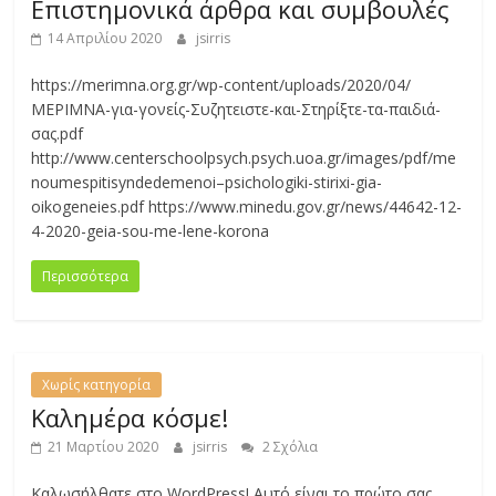
Επιστημονικά άρθρα και συμβουλές
14 Απριλίου 2020
jsirris
https://merimna.org.gr/wp-content/uploads/2020/04/
ΜΕΡΙΜΝΑ-για-γονείς-Συζητειστε-και-Στηρίξτε-τα-παιδιά-
σας.pdf
http://www.centerschoolpsych.psych.uoa.gr/images/pdf/me
noumespitisyndedemenoi–psichologiki-stirixi-gia-
oikogeneies.pdf https://www.minedu.gov.gr/news/44642-12-
4-2020-geia-sou-me-lene-korona
Περισσότερα
Χωρίς κατηγορία
Καλημέρα κόσμε!
21 Μαρτίου 2020
jsirris
2 Σχόλια
Καλωσήλθατε στο WordPress! Αυτό είναι το πρώτο σας