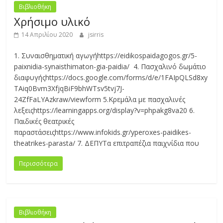
Εκπαίδευσης
Βιβλιοθήκη
Χρήσιμο υλικό
Βορείου
14 Απριλίου 2020
jsirris
1. Συναισθηματική αγωγήhttps://eidikospaidagogos.gr/5-
Αιγαίου
paixnidia-synaisthimaton-gia-paidia/ 4. Πασχαλινό δωμάτιο
διαφυγήςhttps://docs.google.com/forms/d/e/1FAIpQLSd8xy
TAiq0Bvm3XfjqBiF9bhWTsv5tvj7J-
24ZfFaLYAzkraw/viewform 5.Κρεμάλα με πασχαλινές
λεξειςhttps://learningapps.org/display?v=phpakg8va20 6.
Παιδικές θεατρικές
παραστάσειςhttps://www.infokids.gr/yperoxes-paidikes-
theatrikes-parasta/ 7. ΔΕΠΥΤα επιτραπέζια παιχνίδια που
Περισσότερα
Βιβλιοθήκη