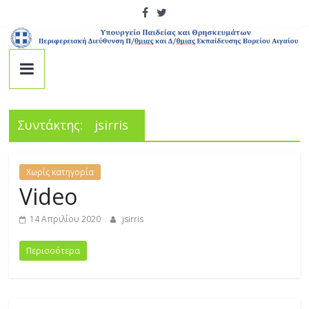
Μετάβαση
σε
περιεχόμενο
Περιφερειακή
Διεύθυνση
Συντάκτης:
jsirris
Π/
θμιας
Χωρίς κατηγορία
Video
και
14 Απριλίου 2020
jsirris
Δ/
Περισσότερα
θμιας