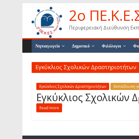
Skip
2ο ΠΕ.Κ.Ε.
to
content
Περιφερειακή Διεύθυνση Εκπ
Νηπιαγωγείο
Δημοτικό
Φιλόλογοι
Φυ
Εγκύκλιος Σχολικών Δραστηριοτήτων
Εγκύκλιος Σχολικών Δραστηριοτήτων
Εκπαίδευση γ
Εγκύκλιος Σχολικών 
Read more