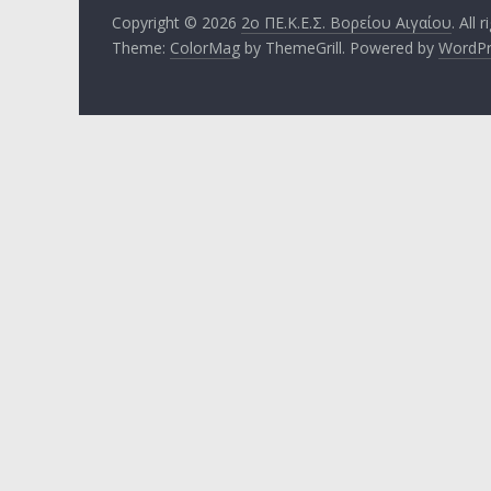
Copyright © 2026
2ο ΠΕ.Κ.Ε.Σ. Βορείου Αιγαίου
. All 
Theme:
ColorMag
by ThemeGrill. Powered by
WordPr