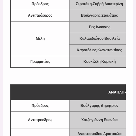
Register
Πρόεδρος
Στρατάκη-Συβρή Αικατερίνη
Α
Αντιπρόε­δρος
Βούλγαρης Σταμάτιος
Ρες Ιωάννης
Μέλη
Καλαμιδιώτου Βασιλεία
Καρατόλιος Κωνσταντίνος
Γραμματέας
Κουκέλλη Κυριακή
ΑΝΑΠΛΗΡΩΜΑΤ
Πρόεδρος
Βούλγαρης Δημήτριος
Αντιπρόε­δρος
Χατζηγιάννη Ευανθία
Αναστασιάδου Αριστούλα