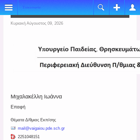
Επικοινωνία
Register
Login
Name:
Όνομα Χρήστη
Κυριακή Αύγουστος 09, 2026
*
Username:
Κωδικός
*
E-mail:
Να με θυμάσαι
*
Verify Email:
Ξεχάσατε τον κωδικό σας;
*
Ξεχάσατε το όνομα χρήστη;
Password:
Μιχαλακέλλη Ιωάννα
*
Επαφή
Verify Password:
*
Θέματα Δ/θμιας Εκπ/σης
mail@vaigaiou.pde.sch.gr
Fields marked with an asterisk (*) are required.
2251048151