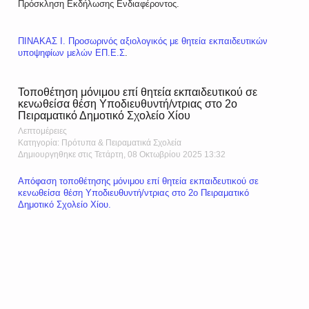
Πρόσκληση Εκδήλωσης Ενδιαφέροντος.
ΠΙΝΑΚΑΣ Ι. Προσωρινός αξιολογικός με θητεία εκπαιδευτικών
υποψηφίων μελών ΕΠ.Ε.Σ
.
Τοποθέτηση μόνιμου επί θητεία εκπαιδευτικού σε
κενωθείσα θέση Υποδιευθυντή/ντριας στο 2ο
Πειραματικό Δημοτικό Σχολείο Χίου
Λεπτομέρειες
Κατηγορία: Πρότυπα & Πειραματικά Σχολεία
Δημιουργηθηκε στις Τετάρτη, 08 Οκτωβρίου 2025 13:32
Απόφαση τοποθέτησης μόνιμου επί θητεία εκπαιδευτικού σε
κενωθείσα θέση Υποδιευθυντή/ντριας στο 2ο Πειραματικό
Δημοτικό Σχολείο Χίου.