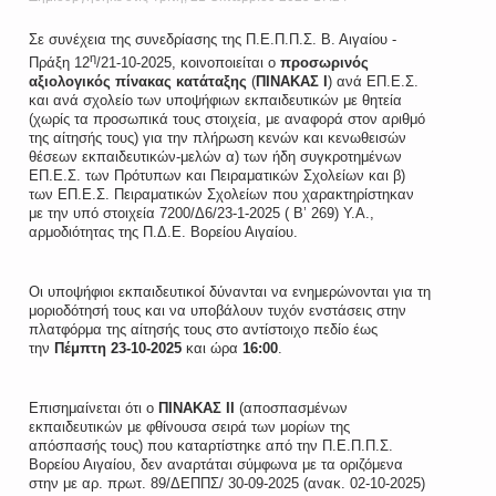
Σε συνέχεια της συνεδρίασης της Π.Ε.Π.Π.Σ. Β. Αιγαίου -
η
Πράξη 12
/21-10-2025, κοινοποιείται ο
προσωρινός
αξιολογικός πίνακας κατάταξης
(
ΠΙΝΑΚΑΣ Ι
) ανά ΕΠ.Ε.Σ.
και ανά σχολείο των υποψήφιων εκπαιδευτικών με θητεία
(χωρίς τα προσωπικά τους στοιχεία, με αναφορά στον αριθμό
της αίτησής τους) για την πλήρωση κενών και κενωθεισών
θέσεων εκπαιδευτικών-μελών α) των ήδη συγκροτημένων
ΕΠ.Ε.Σ. των Πρότυπων και Πειραματικών Σχολείων και β)
των ΕΠ.Ε.Σ. Πειραματικών Σχολείων που χαρακτηρίστηκαν
με την υπό στοιχεία 7200/Δ6/23-1-2025 ( Β’ 269) Υ.Α.,
αρμοδιότητας της Π.Δ.Ε. Βορείου Αιγαίου.
Οι υποψήφιοι εκπαιδευτικοί δύνανται να ενημερώνονται για τη
μοριοδότησή τους και να υποβάλουν τυχόν ενστάσεις στην
πλατφόρμα της αίτησής τους στο αντίστοιχο πεδίο έως
την
Πέμπτη 23-10-2025
και ώρα
16:00
.
Επισημαίνεται ότι ο
ΠΙΝΑΚΑΣ ΙΙ
(αποσπασμένων
εκπαιδευτικών με φθίνουσα σειρά των μορίων της
απόσπασής τους) που καταρτίστηκε από την Π.Ε.Π.Π.Σ.
Βορείου Αιγαίου, δεν αναρτάται σύμφωνα με τα οριζόμενα
στην με αρ. πρωτ. 89/ΔΕΠΠΣ/ 30-09-2025 (ανακ. 02-10-2025)