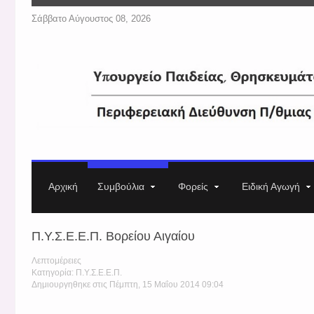
Σάββατο Αύγουστος 08, 2026
Αρχική
Συμβούλια
Φορείς
Ειδική Αγωγή
Π.Υ.Σ.Ε.Ε.Π. Βορείου Αιγαίου
Λεπτομέρειες
Κατηγορία: Π.Υ.Σ.Ε.Ε.Π.
Δημιουργηθηκε στις Πέμπτη, 15 Μαΐου 2014 09:04