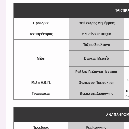
ΤΑΚΤΙΚ
Πρόεδρος
Βούλγαρης Δημήτριος
Αντιπρόε­δρος
Βλυσίδου Ευτυχία
Τόζιου Σουλτάνα
Μέλη
Βάρκας Μιχαήλ
Ράλλης Γεώργιος-Ιγνάτιος
Κ
Μέλη Ε.Β.Π.
Φωτεινού Παρασκευή
Κ
Γραμματέας
Βερικέτης Διαμαντής
Δι
ΑΝΑΠΛΗΡΩΜ
Πρόεδρος
Ρες Ιωάννης