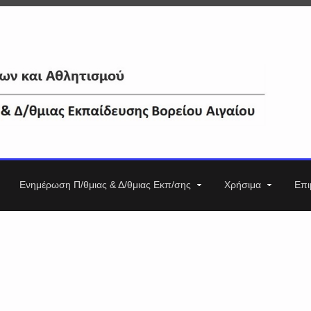
Ενημέρωση Π/θμιας & Δ/θμιας Εκπ/σης
Χρήσιμα
Επι