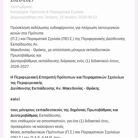
Λεπτομέρειες
Κατηγορία: Πρότυπα & Πειραματικά Σχολεία
Δημιουργηθηκε στις Τετάρτη, 15 Ιουλίου 2026 09:13
Πρόσκληση εκδήλωσης ενδιαφέροντος για πλήρωση λειτουργικών
κενών στα Πρότυπα
(Π.Σ.) και Πειραματικά Σχολεία (ΠΕΙ.Σ.) της Περιφερειακής Διεύθυνσης
Εκπαίδευσης Αν.
Μακεδονίας - Θράκης, με απόσπαση μόνιμων εκπαιδευτικών
Πρωτοβάθμιας και
Δευτεροβάθμιας εκπαίδευσης διάρκειας ενός (1) διδακτικού έτους,
2026-2027.
Η Περιφερειακή Επιτροπή Πρότυπων και Πειραματικών Σχολείων
της Περιφερειακής
Διεύθυνσης Εκπαίδευσης Αν. Μακεδονίας - Θράκης
καλεί
τους μόνιμους εκπαιδευτικούς της δημόσιας Πρωτοβάθμιας και
Δευτεροβάθμιας
Εκπαίδευσης
που επιθυμούν να αποσπαστούν, για ένα (1) διδακτικό έτος,
προκειμένου να καλύψουν κενές
θέσεις εκπαιδευτικών Πρότυπων (Π.Σ.) και Πειραματικών Σχολείων
(ΠΕΙ.Σ.) της Π.Δ.Ε. Α.Μ.Θ. που