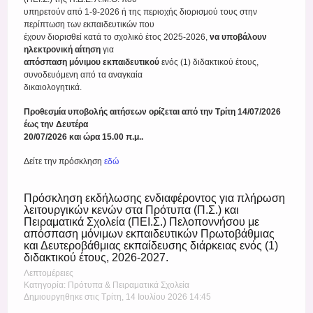
υπηρετούν από 1-9-2026 ή της περιοχής διορισμού τους στην
περίπτωση των εκπαιδευτικών που
έχουν διορισθεί κατά το σχολικό έτος 2025-2026,
να υποβάλουν
ηλεκτρονική αίτηση
για
απόσπαση μόνιμου εκπαιδευτικού
ενός (1) διδακτικού έτους,
συνοδευόμενη από τα αναγκαία
δικαιολογητικά.
Προθεσμία υποβολής αιτήσεων ορίζεται από την Τρίτη 14/07/2026
έως την Δευτέρα
20/07/2026 και ώρα 15.00 π.μ..
Δείτε την πρόσκληση
εδώ
Πρόσκληση εκδήλωσης ενδιαφέροντος για πλήρωση
λειτουργικών κενών στα Πρότυπα (Π.Σ.) και
Πειραματικά Σχολεία (ΠΕΙ.Σ.) Πελοποννήσου με
απόσπαση μόνιμων εκπαιδευτικών Πρωτοβάθμιας
και Δευτεροβάθμιας εκπαίδευσης διάρκειας ενός (1)
διδακτικού έτους, 2026-2027.
Λεπτομέρειες
Κατηγορία: Πρότυπα & Πειραματικά Σχολεία
Δημιουργηθηκε στις Τρίτη, 14 Ιουλίου 2026 14:45