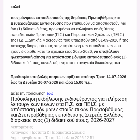
καλεί
τους μόνιμους εκπαιδευτικούς της δημόσιας Πρωτοβάθμιας και
Δευτεροβάθμιας Εκπαίδευσης
που επιθυμούν να αποσπαστούν, για
ένα (1) διδακτικό έτος, προκειμένου να καλύψουν κενές θέσεις
εκπαιδευτικών Πρότυπων (Π.Σ.) και Πειραματικών Σχολείων (ΠΕΙ.Σ.)
της Π.Δ.Ε. Δυτικής Μακεδονίας που υπηρετούν από 01-09-2026 ή της
περιοχής διορισμού τους στην περίπτωση των εκπαιδευτικών που
έχουν διορισθεί κατά το σχολικό έτος 2025-2026,
να υποβάλουν
ηλεκτρονική αίτηση
για
απόσπαση μόνιμου εκπαιδευτικού
ενός (1)
διδακτικού έτους, συνοδευόμενη από τα αναγκαία δικαιολογητικά.
Προθεσμία υποβολής αιτήσεων ορίζεται από την Τρίτη 14-07-2026
έως τη Δευτέρα 20-07-2026 και ώρα 15.00 π.μ..
Δείτε την πρόσκληση
εδώ
Πρόσκληση εκδήλωσης ενδιαφέροντος για πλήρωση
λειτουργικών κενών στα Π.Σ. και ΠΕΙ.Σ. με
απόσπαση μόνιμων εκπαιδευτικών Πρωτοβάθμιας
και Δευτεροβάθμιας εκπαίδευσης Στερεάς Ελλάδας
διάρκειας ενός (1) διδακτικού έτους, 2026-2027
Λεπτομέρειες
Κατηγορία: Πρότυπα & Πειραματικά Σχολεία
Δημιουργηθηκε στις Τρίτη, 14 Ιουλίου 2026 12:51