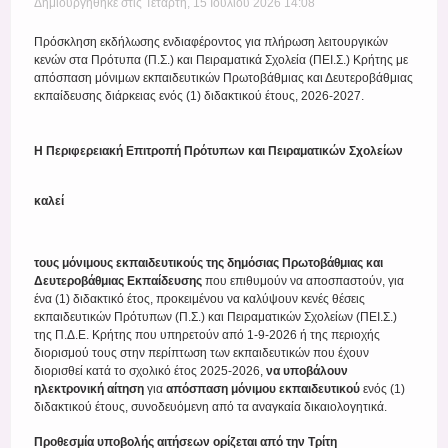
Δημιουργηθηκε στις Τετάρτη, 15 Ιουλίου 2026 14:08
Register
Πρόσκληση εκδήλωσης ενδιαφέροντος για πλήρωση λειτουργικών
κενών στα Πρότυπα (Π.Σ.) και Πειραματικά Σχολεία (ΠΕΙ.Σ.) Κρήτης με
απόσπαση μόνιμων εκπαιδευτικών Πρωτοβάθμιας και Δευτεροβάθμιας
εκπαίδευσης διάρκειας ενός (1) διδακτικού έτους, 2026-2027.
Η Περιφερειακή Επιτροπή Πρότυπων και Πειραματικών Σχολείων
καλεί
τους μόνιμους εκπαιδευτικούς της δημόσιας Πρωτοβάθμιας και
Δευτεροβάθμιας Εκπαίδευσης
που επιθυμούν να αποσπαστούν, για
ένα (1) διδακτικό έτος, προκειμένου να καλύψουν κενές θέσεις
εκπαιδευτικών Πρότυπων (Π.Σ.) και Πειραματικών Σχολείων (ΠΕΙ.Σ.)
της Π.Δ.Ε. Κρήτης που υπηρετούν από 1-9-2026 ή της περιοχής
διορισμού τους στην περίπτωση των εκπαιδευτικών που έχουν
διορισθεί κατά το σχολικό έτος 2025-2026,
να υποβάλουν
ηλεκτρονική αίτηση
για
απόσπαση μόνιμου εκπαιδευτικού
ενός (1)
διδακτικού έτους, συνοδευόμενη από τα αναγκαία δικαιολογητικά.
Προθεσμία υποβολής αιτήσεων ορίζεται από την Τρίτη