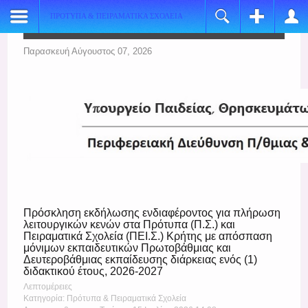
ΠΡΟΤΥΠΑ & ΠΕΙΡΑΜΑΤΙΚΑ ΣΧΟΛΕΙΑ
Register
Login
Name:
Όνομα Χρήστη
Παρασκευή Αύγουστος 07, 2026
*
Username:
Κωδικός
*
E-mail:
Να με θυμάσαι
*
Verify Email:
Ξεχάσατε τον κωδικό σας;
*
Ξεχάσατε το όνομα χρήστη;
Password:
Πρόσκληση εκδήλωσης ενδιαφέροντος για πλήρωση
*
λειτουργικών κενών στα Πρότυπα (Π.Σ.) και
Πειραματικά Σχολεία (ΠΕΙ.Σ.) Κρήτης με απόσπαση
Verify Password:
μόνιμων εκπαιδευτικών Πρωτοβάθμιας και
Δευτεροβάθμιας εκπαίδευσης διάρκειας ενός (1)
*
διδακτικού έτους, 2026-2027
Fields marked with an asterisk (*) are required.
Λεπτομέρειες
Κατηγορία: Πρότυπα & Πειραματικά Σχολεία