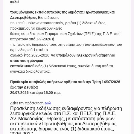
καλεί
τους μόνιμους εκπαιδευτικούς της δημόσιας Πρωτοβάθμιας και
Δευτεροβάθμιας
Εκπαίδευσης
που επιθυμούν να αποσπαστούν, για ένα (1) διδακτικό έτος,
προκειμένου να καλύψουν κενές
θέσεις εκπαιδευτικών Πειραματικών Σχολείων (ΠΕΙ.Σ.) της Π.Δ.Ε. που
υπηρετούν από 1-9-2026 ή
της περιοχής διορισμού τους στην περίπτωση των εκπαιδευτικών που
έχουν διορισθεί κατά το
σχολικό έτος 2025-2026,
να υποβάλουν ηλεκτρονική αίτηση
για
απόσπαση μόνιμου
εκπαιδευτικού
ενός (1) διδακτικού έτους, συνοδευόμενη από τα
αναγκαία δικαιολογητικά.
Προθεσμία υποβολής αιτήσεων ορίζεται από την Τρίτη 14/07/2026
έως την Δευτέρα
20/07/2026 και ώρα 15.00 π.μ..
Δείτε την πρόσκληση
εδώ
Πρόσκληση εκδήλωσης ενδιαφέροντος για πλήρωση
λειτουργικών κενών στα Π.Σ. και ΠΕΙ.Σ. της Π.Δ.Ε.
Αν. Μακεδονίας - Θράκης, με απόσπαση μόνιμων
εκπαιδευτικών Πρωτοβάθμιας και Δευτεροβάθμιας
εκπαίδευσης διάρκειας ενός (1) διδακτικού έτους,
2026-2027