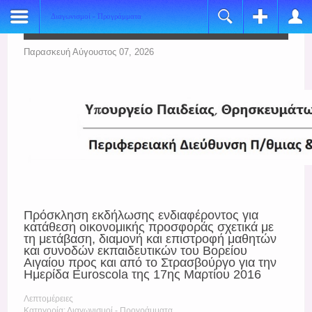
Διαγωνισμοί - Προγράμματα
Register
Login
Name:
Όνομα Χρήστη
Παρασκευή Αύγουστος 07, 2026
*
Username:
Κωδικός
*
E-mail:
Να με θυμάσαι
*
Verify Email:
Ξεχάσατε τον κωδικό σας;
*
Ξεχάσατε το όνομα χρήστη;
Password:
Πρόσκληση εκδήλωσης ενδιαφέροντος για
*
κατάθεση οικονομικής προσφοράς σχετικά με
τη μετάβαση, διαμονή και επιστροφή μαθητών
Verify Password:
και συνοδών εκπαιδευτικών του Βορείου
Αιγαίου προς και από το Στρασβούργο για την
*
Ημερίδα Euroscola της 17ης Μαρτίου 2016
Fields marked with an asterisk (*) are required.
Λεπτομέρειες
Κατηγορία: Διαγωνισμοί - Προγράμματα