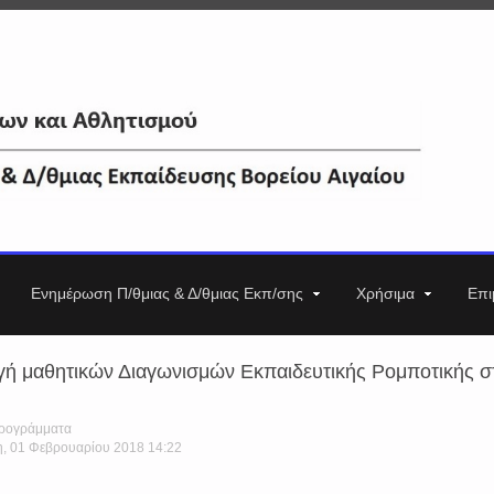
Ενημέρωση Π/θμιας & Δ/θμιας Εκπ/σης
Χρήσιμα
Επι
ωγή μαθητικών Διαγωνισμών Εκπαιδευτικής Ρομποτικής στ
Προγράμματα
η, 01 Φεβρουαρίου 2018 14:22