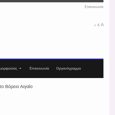
Επικοινωνία
A
A
A
μορφώσεις
Επικοινωνία
Οργανόγραμμα
o Βόρειο Αιγαίο