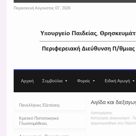
Παρασκευή Αύγουστος 07, 2026
Αρχική
Συμβούλια
Φορείς
Ειδική Αγωγή
Αιγίδα και διεξαγ
Πανελλήνιες Εξετάσεις
Λεπτομέρειες
Κρατικό Πιστοποιητικό
Κατηγορία: Διαγωνισμοί - 
Γλωσσομάθειας
Δημιουργηθηκε στις Πέμπτ