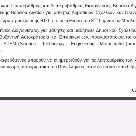
υνση Πρωτοβάθμιας και Δευτεροβάθμιας Εκπαίδευσης Βορείου Αιγα
ικής Βορείου Αιγαίου για μαθητές Δημοτικών Σχολείων και Γυμν
ου
 ώρα προσέλευσης 9:00 π.μ. σε αίθουσα του 3
Γυμνασίου Μυτιλήν
ήνιος Διαγωνισμός, για μαθητές και μαθήτριες Δημοτικού Σχολείο
υζαντινή Αυτοκρατορία και Επικοινωνίες», πραγματοποιούνται σ
υ STEM (Science – Technology – Engineering - Mathematics) και
.
διαφερόμενες μπορούν να ενημερωθούν για τις λεπτομέρειες των 
ιαγωνισμό, προκριματικό του Πανελληνίου, στον δικτυακό τόπο
http:
Co