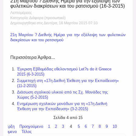
21η Μαρτίου ? Διεθνής Ημέρα για την εξάλειψη των
φυλετικών διακρίσεων και του ρατσισμού (16-3-2015)
Λεπτομέρειες
Κατηγορία: Διάφορα (προσωπικό)
Δημιουργηθηκε στις Δευτέρα, 16 Μαρτίου 2015 07:33
21η Μαρτίου ? Διεθνής Ημέρα για την εξάλειψη των φυλετικών
διακρίσεων και του ρατσισμού
Περισσότερα Άρθρα...
Έγκριση Εβδομάδας εθελοντισμού Let?s do it Greece
2015 (6-3-2015)
Συμμετοχή στη «17η Διεθνή Έκθεση για την Εκπαίδευση»
(11-2-2015)
Διάσωση σχολικού υλικού από τις Σχ. Μονάδες της
Χώρας (5-2-2015)
Ενημέρωση σχολικών μονάδων για τη «17η Διεθνή
Έκθεση για την Εκπαίδευση» (3-2-2015)
Σελίδα 4 από 15
Έναρξη
Προηγούμενο
1
2
3
4
5
6
7
8
9
10
Επόμενο
Τέλος