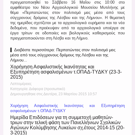
πραγματοποιηθεί το Σάββατο 16 Μαΐου στις 10:00 στο
Register
αμφιθέατρο του Νέου Αρχαιολογικού Μουσείου Μυτιλήνης με
θέμα «Περπατώντας στον πολιτισμό μας μέσα από τους
σύγχρονους δρόμους της Λέσβου και της Λήμνου». Η θεματική
της ημερίδας σχετίζεται με τα αρχαιολογικά ευρήματα και τα νέα
δεδομένα, που προέκυψαν από τα αρχαιολογικά υποέργα σε
έργα τρίτων σε οδοποιίες και βιολογικούς καθαρισμούς που
πραγματοποιούνται στη Λέσβο και τη Λήμνο.
Διαβάστε περισσότερα: Περπατώντας στον πολιτισμό μας
μέσα από τους σύγχρονους δρόμους της Λέσβου και της
Λήμνου...
Χορήγηση Ασφαλιστικής Ικανότητας και
Εξυπηρέτηση ασφαλισμένων τ.ΟΠΑΔ-ΤΥΔΚΥ (23-3-
2015)
Λεπτομέρειες
Κατηγορία: Διάφορα (προσωπικό)
Δημιουργηθηκε στις Δευτέρα, 23 Μαρτίου 2015 10:57
Χορήγηση Ασφαλιστικής Ικανότητας και Εξυπηρέτηση
ασφαλισμένων τ.ΟΠΑΔ-ΤΥΔΚΥ
Ημερίδα Επιδόσεων για τη συμμετοχή μαθητών-
τριων στην τελική φάση των Πανελλήνιων Σχολικών
Αγώνων Κολύμβησης Λυκείων σχ.έτους 2014-15 (20-
3-2015)