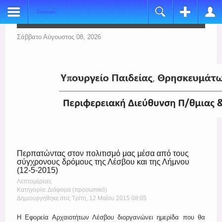
Διάφορα
Register
Login
Name:
Όνομα Χρήστη
Σάββατο Αύγουστος 08, 2026
*
Username:
Κωδικός
*
E-mail:
Να με θυμάσαι
*
Verify Email:
Ξεχάσατε τον κωδικό σας;
*
Ξεχάσατε το όνομα χρήστη;
Password:
Περπατώντας στον πολιτισμό μας μέσα από τους
*
σύγχρονους δρόμους της Λέσβου και της Λήμνου
(12-5-2015)
Verify Password:
Λεπτομέρειες
*
Κατηγορία: Διάφορα (προσωπικό)
Δημιουργηθηκε στις Τρίτη, 12 Μαΐου 2015 08:05
Fields marked with an asterisk (*) are required.
Η Εφορεία Αρχαιοτήτων Λέσβου διοργανώνει ημερίδα που θα