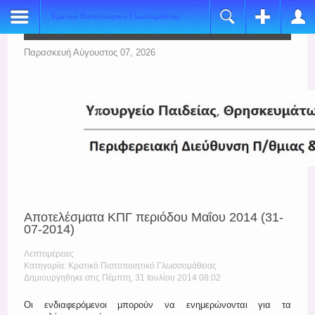
Κρατικό Πιστοποιητικό Γλωσσομάθειας
Register
Login
Name:
Όνομα Χρήστη
Παρασκευή Αύγουστος 07, 2026
*
Username:
Κωδικός
*
E-mail:
Να με θυμάσαι
*
Verify Email:
Ξεχάσατε τον κωδικό σας;
*
Ξεχάσατε το όνομα χρήστη;
Password:
Αποτελέσματα ΚΠΓ περιόδου Μαΐου 2014 (31-
*
07-2014)
Verify Password:
Λεπτομέρειες
*
Κατηγορία: Κρατικό Πιστοποιητικό Γλωσσομάθειας
Δημιουργηθηκε στις Πέμπτη, 31 Ιουλίου 2014 08:02
Fields marked with an asterisk (*) are required.
Οι ενδιαφερόμενοι μπορούν να ενημερώνονται για τα