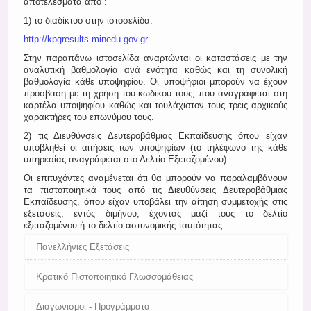
αποτελέσματα από :
Register
1) το διαδίκτυο στην ιστοσελίδα:
http://kpgresults.minedu.gov.gr
Στην παραπάνω ιστοσελίδα αναρτώνται οι καταστάσεις με την
αναλυτική βαθμολογία ανά ενότητα καθώς και τη συνολική
βαθμολογία κάθε υποψηφίου. Οι υποψήφιοι μπορούν να έχουν
πρόσβαση με τη χρήση του κωδικού τους, που αναγράφεται στη
καρτέλα υποψηφίου καθώς και τουλάχιστον τους τρεις αρχικούς
χαρακτήρες του επωνύμου τους.
2) τις Διευθύνσεις Δευτεροβάθμιας Εκπαίδευσης όπου είχαν
υποβληθεί οι αιτήσεις των υποψηφίων (το τηλέφωνο της κάθε
υπηρεσίας αναγράφεται στο Δελτίο Εξεταζομένου).
Oι επιτυχόντες αναμένεται ότι θα μπορούν να παραλαμβάνουν
τα πιστοποιητικά τους από τις Διευθύνσεις Δευτεροβάθμιας
Εκπαίδευσης, όπου είχαν υποβάλει την αίτηση συμμετοχής στις
εξετάσεις, εντός διμήνου, έχοντας μαζί τους το δελτίο
εξεταζομένου ή το δελτίο αστυνομικής ταυτότητας.
Πανελλήνιες Εξετάσεις
Κρατικό Πιστοποιητικό Γλωσσομάθειας
Διαγωνισμοί - Προγράμματα