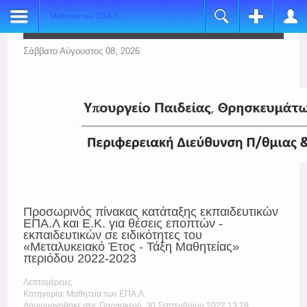
Μαθητεία των ΕΠΑ.Λ.
Register
Login
Name:
Όνομα Χρήστη
Σάββατο Αύγουστος 08, 2026
*
Username:
Κωδικός
*
E-mail:
Να με θυμάσαι
*
Verify Email:
Ξεχάσατε τον κωδικό σας;
*
Ξεχάσατε το όνομα χρήστη;
Password:
Προσωρινός πίνακας κατάταξης εκπαιδευτικών
*
ΕΠΑ.Λ και Ε.Κ. για θέσεις εποπτών -
εκπαιδευτικών σε ειδικότητες του
Verify Password:
«Μεταλυκειακό Έτος - Τάξη Μαθητείας»
περιόδου 2022-2023
*
Λεπτομέρειες
Fields marked with an asterisk (*) are required.
Κατηγορία: Μαθητεία των ΕΠΑ.Λ.
Δημιουργηθηκε στις Παρασκευή, 30 Σεπτεμβρίου 2022 13:28