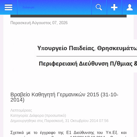
Διάφορα
Register
Login
Name:
Όνομα Χρήστη
Παρασκευή Αύγουστος 07, 2026
*
Username:
Κωδικός
*
E-mail:
Να με θυμάσαι
*
Verify Email:
Ξεχάσατε τον κωδικό σας;
*
Ξεχάσατε το όνομα χρήστη;
Password:
Βραβείο Καθηγητή Γερμανικών 2015 (31-10-
*
2014)
Verify Password:
Λεπτομέρειες
*
Κατηγορία: Διάφορα (προσωπικό)
Δημιουργηθηκε στις Παρασκευή, 31 Οκτωβρίου 2014 07:56
Fields marked with an asterisk (*) are required.
Σχετικά με το έγγραφο της Ε1 Διεύθυνσης του Υπ.Εξ. και