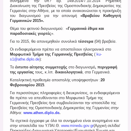
συνημμένα την υπ? αρ. 149/2014/7.10.2014 Ρηματική
Register
Διακοίνωση της Πρεσβείας της Ομοσπονδιακής Δημοκρατίας της
Γερμανίας στην Αθήνα, με τα οποία ανακοινώνεται η προκήρυξη
του διαγωνισμού για την απονομή
«Βραβείου Καθηγητή
Γερμανικών 2015»
.
Θέμα του φετινού διαγωνισμού: «
Γερμανικά έθιμα και
παραδοσιακές γιορτές
».
Για το 2015, θα απονεμηθούν συνολικά
τέσσερα
(04) βραβεία.
Οι ενδιαφερόμενοι πρέπει να αποστείλουν ηλεκτρονικά στο
Μορφωτικό Τμήμα της Γερμανικής Πρεσβείας
(
ku-
s1@athe.diplo.de
):
Το
έντυπο αίτησης συμμετοχής
στο διαγωνισμό
, περιγραφή
της εργασίας
τους, κ.λπ.
δικαιολογητικά
, στα Γερμανικά.
Καταληκτική προθεσμία αποστολής υποψηφιοτήτων :
20
Φεβρουαρίου 2015
.
Για περισσότερες πληροφορίες ή διευκρινίσεις, οι ενδιαφερόμενοι
θα πρέπει να απευθύνονται στο Μορφωτικό Τμήμα της
Γερμανικής Πρεσβείας ήνα συμβουλεύονται την ιστοσελίδα της
Πρεσβείας της Ομοσπονδιακής Δημοκρατίας της Γερμανίας στην
Αθήνα:
www
.
athen
.
diplo
.
de
.
Τα σχετικά έγγραφα με όλα τα συνημμένα είναι αναρτημένα και
στην ιστοσελίδα του Υ.ΠΑΙ.Θ.
www.minedu.gov.gr
(Αρχική σελίδα/
Προκηρύξεις-Διαγωνισμοί-Υποτροφίες/Ευρωπαϊκή Ένωση και