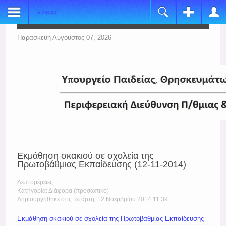
Διάφορα
Register
Login
Name:
Όνομα Χρήστη
Παρασκευή Αύγουστος 07, 2026
*
Username:
Κωδικός
*
E-mail:
Να με θυμάσαι
*
Verify Email:
Ξεχάσατε τον κωδικό σας;
*
Ξεχάσατε το όνομα χρήστη;
Password:
Εκμάθηση σκακιού σε σχολεία της
*
Πρωτοβάθμιας Εκπαίδευσης (12-11-2014)
Verify Password:
Λεπτομέρειες
*
Κατηγορία: Διάφορα (προσωπικό)
Δημιουργηθηκε στις Τετάρτη, 12 Νοεμβρίου 2014 11:39
Fields marked with an asterisk (*) are required.
Εκμάθηση σκακιού σε σχολεία της Πρωτοβάθμιας Εκπαίδευσης