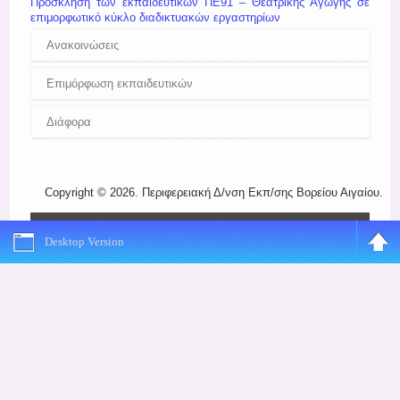
Πρόσκληση των εκπαιδευτικών ΠΕ91 – Θεατρικής Αγωγής σε
Register
επιμορφωτικό κύκλο διαδικτυακών εργαστηρίων
Ανακοινώσεις
Επιμόρφωση εκπαιδευτικών
Διάφορα
Copyright © 2026. Περιφερειακή Δ/νση Εκπ/σης Βορείου Αιγαίου.
Desktop Version